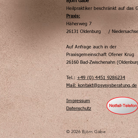
Björn Gäbe
Heilpraktiker beschränkt auf das 
Praxis:
Häherweg 7
26131 Oldenburg / Niedersachs
Auf Anfrage auch in der
Praxisgemeinschaft Ofener Krug
26160 Bad-Zwischenahn (Oldenbur
Tel.:
+49 (0) 4451 9286234
Mail: kontakt@psysysberatung.de
Impressum
Datenschutz
© 2026 Björn Gäbe