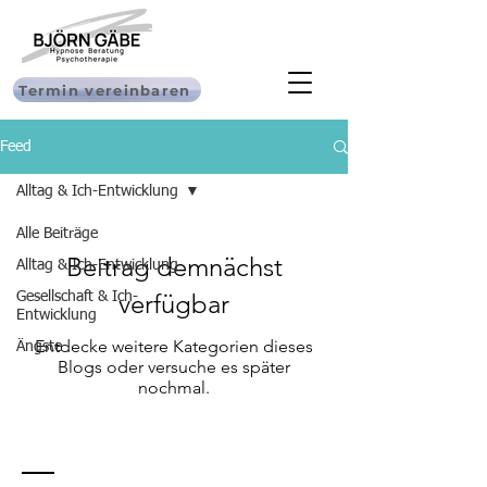
Termin vereinbaren
Feed
Alltag & Ich-Entwicklung
Alle Beiträge
Beitrag demnächst
Alltag & Ich-Entwicklung
verfügbar
Gesellschaft & Ich-
Entwicklung
Entdecke weitere Kategorien dieses
Ängste
Blogs oder versuche es später
nochmal.