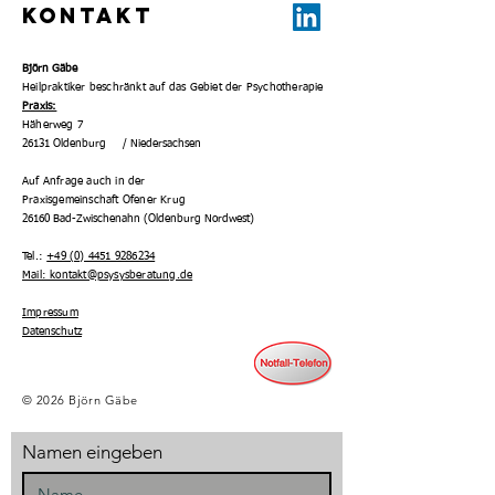
KONTAKT
Björn Gäbe
Heilpraktiker beschränkt auf das Gebiet der Psychotherapie
Praxis:
Häherweg 7
26131 Oldenburg / Niedersachsen
Auf Anfrage auch in der
Praxisgemeinschaft Ofener Krug
26160 Bad-Zwischenahn (Oldenburg Nordwest)
Tel.:
+49 (0) 4451 9286234
Mail: kontakt@psysysberatung.de
Impressum
Datenschutz
© 2026 Björn Gäbe
Namen eingeben